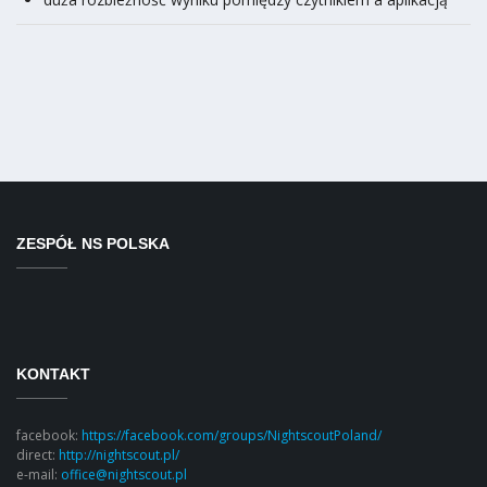
ZESPÓŁ NS POLSKA
KONTAKT
facebook:
https://facebook.com/groups/NightscoutPoland/
direct:
http://nightscout.pl/
e-mail:
office@nightscout.pl