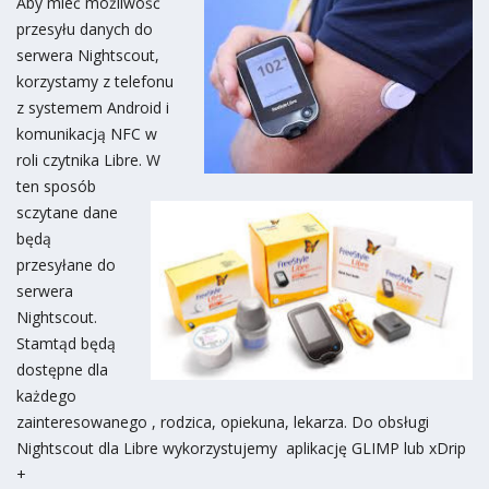
Aby mieć możliwość
przesyłu danych do
serwera Nightscout,
korzystamy z telefonu
z systemem Android i
komunikacją NFC w
roli czytnika Libre. W
ten sposób
sczytane dane
będą
przesyłane do
serwera
Nightscout.
Stamtąd będą
dostępne dla
każdego
zainteresowanego , rodzica, opiekuna, lekarza. Do obsługi
Nightscout dla Libre wykorzystujemy aplikację GLIMP lub xDrip
+